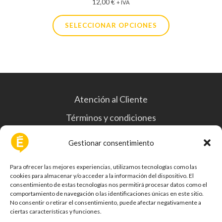
12,00
€
+ IVA
SELECCIONAR OPCIONES
Atención al Cliente
Términos y condiciones
Política de privacidad
Gestionar consentimiento
Política de cookies
Para ofrecer las mejores experiencias, utilizamos tecnologías como las
cookies para almacenar y/o acceder a la información del dispositivo. El
consentimiento de estas tecnologías nos permitirá procesar datos como el
comportamiento de navegación o las identificaciones únicas en este sitio.
No consentir o retirar el consentimiento, puede afectar negativamente a
ciertas características y funciones.
Te ayudamos a eliminar reseñas falsas o perjudiciales de