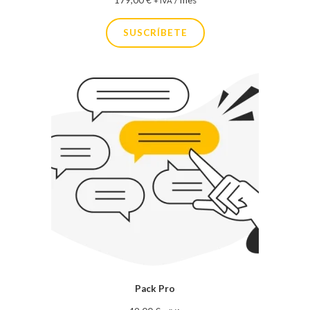
179,00
€
/ mes
+ IVA
SUSCRÍBETE
Pack Pro