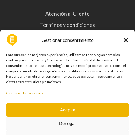
Atención al Cliente
Términos y condiciones
Política de privacidad
Gestionar consentimiento
Política de cookies
Para ofrecer las mejores experiencias, utilizamos tecnologías como las
cookies para almacenar y/o acceder a la información del dispositivo. El
consentimiento de estas tecnologías nos permitirá procesar datos como el
comportamiento de navegación o las identificaciones únicas en este sitio.
No consentir o retirar el consentimiento, puede afectar negativamente a
ciertas características y funciones.
Te ayudamos a eliminar reseñas falsas o perjudiciales de
Google, TripAdvisor y Trustpilot
Gestionar los servicios
Pack Puntual
Aceptar
Pack Pro
Denegar
Pack Reputación+