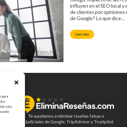
influyen en el SEO local y
de clientes por opiniones 
de Google? Lo que dice...
Leer más
s para
stas
ón o las
, puede
Te ayudamos a eliminar reseñas falsas o
perjudiciales de Google, TripAdvisor y Trustpilot